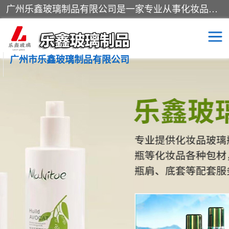
广州乐鑫玻璃制品有限公司是一家专业从事化妆品瓶子、化妆品玻璃瓶子、膏霜瓶、化妆品玻璃瓶等产品的集开发研制、生产、销售于一体的实业型玻璃制品生产企业。产品从设计、开模、试样、生产、蒙砂、抛光、喷涂、高低温单色及多色印刷，烫金（银）到交货实现一条龙服务。
广州市乐鑫玻璃制品有限公司
精油瓶
西林瓶
化妆品包装瓶
香水包装瓶
化妆品瓶子
化妆品玻璃瓶
膏霜瓶
玻璃瓶
分装瓶
化妆品包材
拉管瓶