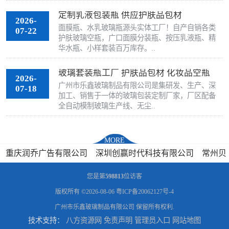
定制乳液包装瓶 供应护肤品包材
2026-
面膜瓶、水乳玻璃瓶源头实体工厂！自产自销各类
07-22
护肤玻璃空瓶，广口面膜分装瓶、按压乳液瓶、精
华水瓶、小样套装百万库存。..
玻璃套装瓶工厂 护肤品包材 化妆品空瓶
2026-
广州市乐鑫玻璃制品有限公司是集研发、生产、深
07-18
加工、销售于一体的玻璃包装定制厂家，厂区配备
全自动模制玻璃生产线、无尘..
MORE
重庆润乔广告有限公司
深圳创赢时代科技有限公司
常州贝
捷干燥设备有限公司
广州近江物流有限公司
古连新屋面(广
您是第
598813
位访客
州)建造科技有限公司
河南佳信电子科技有限公司
版权所有 ©2026-08-06
粤ICP备20062127号-4
广州市乐鑫玻璃制品有限公司
保留所有权利.
技术支持：
八方资源网
免责声明
管理员入口
网站地图