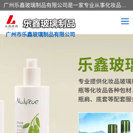
广州乐鑫玻璃制品有限公司是一家专业从事化妆品瓶子、化妆品玻璃瓶子、膏霜瓶、化妆品玻璃瓶等产品的集开发研制、生产、销售于一体的实业型玻璃制品生产企业。产品从设计、开模、试样、生产、蒙砂、抛光、喷涂、高低温单色及多色印刷，烫金（银）到交货实现一条龙服务。
广州市乐鑫玻璃制品有限公司
精油瓶
西林瓶
化妆品包装瓶
香水包装瓶
化妆品瓶子
化妆品玻璃瓶
膏霜瓶
玻璃瓶
分装瓶
化妆品包材
拉管瓶