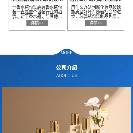
过
**香水瓶包装高端香水瓶包
用什么办法判断化妆品玻璃
子
装一直是整个包装行业的趋
瓶质量好坏？随着社会的进
不
势。对于香水瓶，与其他包
步，玻璃瓶包装制品也层出
术
装产品不同，香水瓶包装只
不穷，如今市场上白酒瓶产
详情>>
详情>>
品
占一小部分。香水瓶包装更
品越来越多，消费者在选择
效
能承载品牌文化和内涵，这
白酒瓶时也产生了一定的困
使得..
惑，..
MORE
公司介绍
ABOUT US