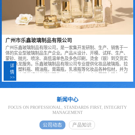
广州市乐鑫玻璃制品有限公司
广州乐鑫玻璃制品有限公司，是一家集开发研制、生产、销售于一
体的实业型玻璃制品生产企业。产品从设计、开模、试样、生产、
蒙砂、抛光、喷涂、高低温单色及多色印刷，烫金（银）到交货实
现一条龙服务。乐鑫玻璃制品有限公司专业提供化妆品玻璃瓶、拉
详
管瓶、塑料瓶、精油瓶，膏霜瓶，乳液瓶等化妆品各种包材，并为
情
广大客商提供相关的塑料配件、喷头、瓶肩、底套等配套服务。乐
>>
鑫产品质量稳定、规格齐全。产品畅销全国，并出口马来西亚等
国，深受广大用户的**。我公司可根据客户不同的要求，为客户量
身定造，既能满足客户的质量要求，又可以保证客户的价格要求。
公司以市场为导向，严格按照ISO9002质量管理体系进行管理生
新闻中心
产，并拥有自营进出口经营权，与韩国、日本、印度尼西亚，中
东、英国、美国等众多国家和地区都有较多的的沟通合作，产品出
FOCUS ON PROFESSIONAL, STANDARDS FIRST, INTEGRITY
MANAGEMENT
口世界多个..
公司动态
产品知识