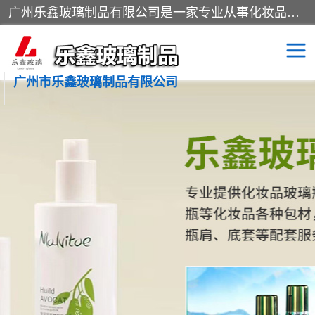
广州乐鑫玻璃制品有限公司是一家专业从事化妆品瓶子、化妆品玻璃瓶子、膏霜瓶、化妆品玻璃瓶等产品的集开发研制、生产、销售于一体的实业型玻璃制品生产企业。产品从设计、开模、试样、生产、蒙砂、抛光、喷涂、高低温单色及多色印刷，烫金（银）到交货实现一条龙服务。
广州市乐鑫玻璃制品有限公司
精油瓶
西林瓶
化妆品包装瓶
香水包装瓶
化妆品瓶子
化妆品玻璃瓶
膏霜瓶
玻璃瓶
分装瓶
化妆品包材
拉管瓶