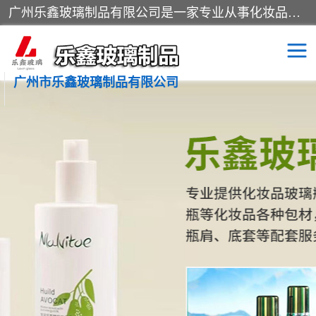
广州乐鑫玻璃制品有限公司是一家专业从事化妆品瓶子、化妆品玻璃瓶子、膏霜瓶、化妆品玻璃瓶等产品的集开发研制、生产、销售于一体的实业型玻璃制品生产企业。产品从设计、开模、试样、生产、蒙砂、抛光、喷涂、高低温单色及多色印刷，烫金（银）到交货实现一条龙服务。
广州市乐鑫玻璃制品有限公司
精油瓶
西林瓶
化妆品包装瓶
香水包装瓶
化妆品瓶子
化妆品玻璃瓶
膏霜瓶
玻璃瓶
分装瓶
化妆品包材
拉管瓶