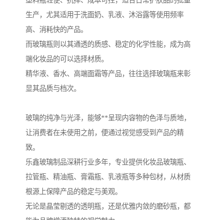
塑料瓶轻便、抗摔、成本可控，适合日常护肤品的批量
生产，尤其适用于洗面奶、乳液、沐浴露等使用频率
高、消耗快的产品。
而玻璃瓶则以其通透的质感、稳定的化学性能，成为高
端化妆品的可以选择材质。
精华液、香水、高端面霜等产品，往往选择玻璃瓶来彰
显其品质与档次。
玻璃的纯净与光泽，能够**呈现内容物的色泽与质地，
让消费者在未使用之前，便通过视觉感受到产品的精
致。
乐鑫玻璃制品深耕行业多年，专业提供化妆品玻璃瓶、
拉管瓶、精油瓶、膏霜瓶、乳液瓶等多种包材，从材质
根源上保障产品的稳定与美观。
无论是晶莹剔透的透明瓶，还是优雅内敛的磨砂瓶，都