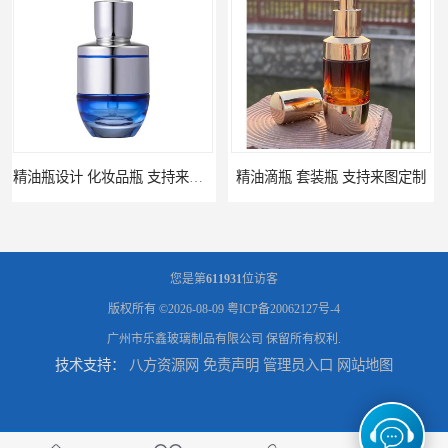
精油滴瓶 套装瓶 支持来图定制
精油瓶 包材厂家 支持来图定制
您是第
611931
位访客
版权所有 ©2026-08-09
粤ICP备20062127号-4
广州市乐鑫玻璃制品有限公司
保留所有权利.
技术支持：
八方资源网
免责声明
管理员入口
网站地图
小金瓶精油包装瓶 定做瓶子 量大从优
精油瓶设计 西林瓶 量大从优