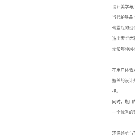
设计美学与
当代护肤品
膏霜瓶的设
造出奢华优
无论哪种风
在用户体验
瓶盖的设计
择。
同时，瓶口
一个优秀的
环保趋势与