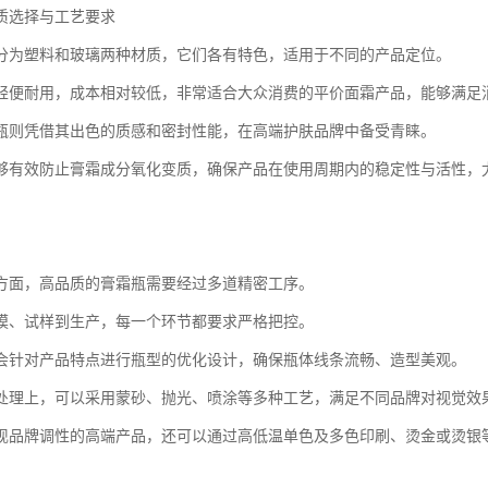
质选择与工艺要求
分为塑料和玻璃两种材质，它们各有特色，适用于不同的产品定位。
轻便耐用，成本相对较低，非常适合大众消费的平价面霜产品，能够满足
瓶则凭借其出色的质感和密封性能，在高端护肤品牌中备受青睐。
够有效防止膏霜成分氧化变质，确保产品在使用周期内的稳定性与活性，
方面，高品质的膏霜瓶需要经过多道精密工序。
模、试样到生产，每一个环节都要求严格把控。
会针对产品特点进行瓶型的优化设计，确保瓶体线条流畅、造型美观。
处理上，可以采用蒙砂、抛光、喷涂等多种工艺，满足不同品牌对视觉效
现品牌调性的高端产品，还可以通过高低温单色及多色印刷、烫金或烫银