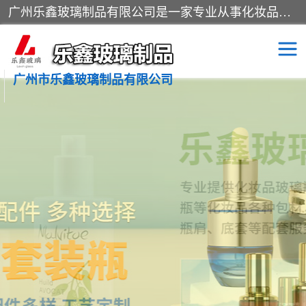
广州乐鑫玻璃制品有限公司是一家专业从事化妆品瓶子、化妆品玻璃瓶子、膏霜瓶、化妆品玻璃瓶等产品的集开发研制、生产、销售于一体的实业型玻璃制品生产企业。产品从设计、开模、试样、生产、蒙砂、抛光、喷涂、高低温单色及多色印刷，烫金（银）到交货实现一条龙服务。
广州市乐鑫玻璃制品有限公司
精油瓶
西林瓶
化妆品包装瓶
香水包装瓶
化妆品瓶子
化妆品玻璃瓶
膏霜瓶
玻璃瓶
分装瓶
化妆品包材
拉管瓶