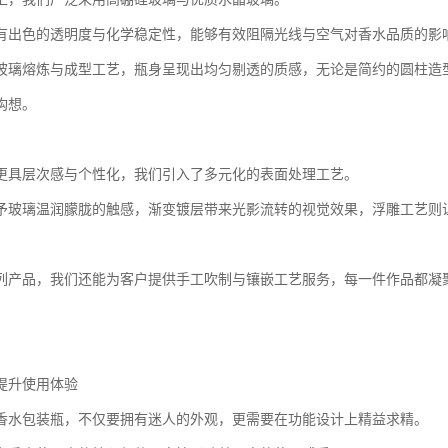
有出色的透明度与化学稳定性，能够有效阻隔光线与空气对香水品质的影
玻璃熔炼与成型工艺，瓶身呈现出均匀剔透的质感，无论是简约的圆柱造
构想。
更具层次感与个性化，我们引入了多元化的表面处理工艺。
予玻璃温润朦胧的触感，渐变镀层带来光影流转的视觉效果，浮雕工艺则
列产品，我们还能为客户提供手工吹制与镶嵌工艺服务，每一件作品都凝
提升使用体验
香水包装瓶，不仅要拥有迷人的外观，更需要在功能设计上精益求精。