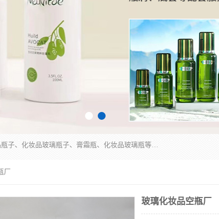
广州乐鑫玻璃制品有限公司是一家专业从事化妆品瓶子、化妆品玻璃瓶子、膏霜瓶、化妆品玻璃瓶等产品的集开发研制、生产、销售于一体的实业型玻璃制品生产企业。产品从设计、开模、试样、生产、蒙砂、抛光、喷涂、高低温单色及多色印刷，烫金（银）到交货实现一条龙服务。
瓶厂
玻璃化妆品空瓶厂