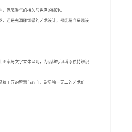
响，保障香气的持久与色泽的纯净。
型，还是充满雕塑感的艺术设计，都能精准呈现设
让图案与文字立体呈现，为品牌标识增添独特辨识
聚着工匠的智慧与心血，彰显独一无二的艺术价