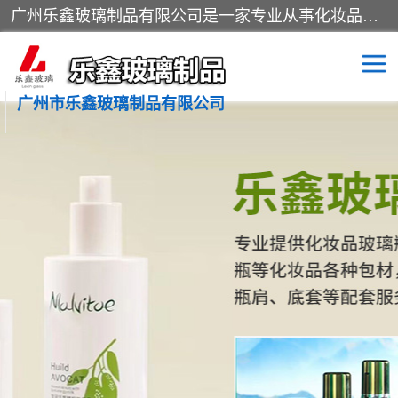
广州乐鑫玻璃制品有限公司是一家专业从事化妆品瓶子、化妆品玻璃瓶子、膏霜瓶、化妆品玻璃瓶等产品的集开发研制、生产、销售于一体的实业型玻璃制品生产企业。产品从设计、开模、试样、生产、蒙砂、抛光、喷涂、高低温单色及多色印刷，烫金（银）到交货实现一条龙服务。
广州市乐鑫玻璃制品有限公司
精油瓶
西林瓶
化妆品包装瓶
香水包装瓶
化妆品瓶子
化妆品玻璃瓶
膏霜瓶
玻璃瓶
分装瓶
化妆品包材
拉管瓶