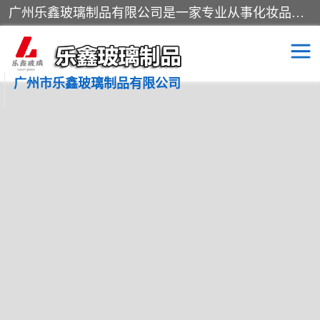
广州乐鑫玻璃制品有限公司是一家专业从事化妆品瓶子、化妆品玻璃瓶子、膏霜瓶、化妆品玻璃瓶等产品的集开发研制、生产、销售于一体的实业型玻璃制品生产企业。产品从设计、开模、试样、生产、蒙砂、抛光、喷涂、高低温单色及多色印刷，烫金（银）到交货实现一条龙服务。
广州市乐鑫玻璃制品有限公司