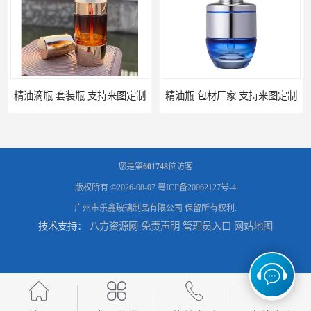
精油滴瓶 套装瓶 支持来图定制
精油瓶 包材厂家 支持来图定制
您是第
601748
位访客
版权所有 ©2026-08-07
粤ICP备20062127号-4
广州市乐鑫玻璃制品有限公司
保留所有权利.
技术支持：
八方资源网
免责声明
管理员入口
网站地图
小金瓶精油包装瓶 定做瓶子 量大从优
精油瓶设计 西林瓶 量大从优