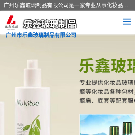
广州乐鑫玻璃制品有限公司是一家专业从事化妆品瓶子、化妆品玻璃瓶子、膏霜瓶、化妆品玻璃瓶等产品的集开发研制、生产、销售于一体的实业型玻璃制品生产企业。产品从设计、开模、试样、生产、蒙砂、抛光、喷涂、高低温单色及多色印刷，烫金（银）到交货实现一条龙服务。
广州市乐鑫玻璃制品有限公司
精油瓶
西林瓶
化妆品包装瓶
香水包装瓶
化妆品瓶子
化妆品玻璃瓶
膏霜瓶
玻璃瓶
分装瓶
化妆品包材
拉管瓶