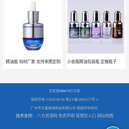
厂家 支持来图定制
小金瓶精油包装瓶 定做瓶子 量大从优
您是第
606674
位访客
版权所有 ©2026-08-08
粤ICP备20062127号-4
广州市乐鑫玻璃制品有限公司
保留所有权利.
技术支持：
八方资源网
免责声明
管理员入口
网站地图