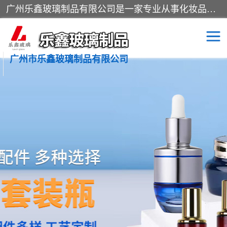
广州乐鑫玻璃制品有限公司是一家专业从事化妆品瓶子、化妆品玻璃瓶子、膏霜瓶、化妆品玻璃瓶等产品的集开发研制、生产、销售于一体的实业型玻璃制品生产企业。产品从设计、开模、试样、生产、蒙砂、抛光、喷涂、高低温单色及多色印刷，烫金（银）到交货实现一条龙服务。
广州市乐鑫玻璃制品有限公司
精油瓶
西林瓶
化妆品包装瓶
香水包装瓶
化妆品瓶子
化妆品玻璃瓶
膏霜瓶
玻璃瓶
分装瓶
化妆品包材
拉管瓶