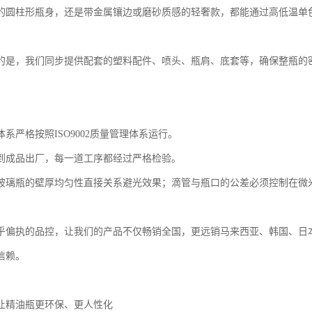
的圆柱形瓶身，还是带金属镶边或磨砂质感的轻奢款，都能通过高低温单
的是，我们同步提供配套的塑料配件、喷头、瓶肩、底套等，确保整瓶的
系严格按照ISO9002质量管理体系运行。
到成品出厂，每一道工序都经过严格检验。
玻璃瓶的壁厚均匀性直接关系避光效果；滴管与瓶口的公差必须控制在微米
乎偏执的品控，让我们的产品不仅畅销全国，更远销马来西亚、韩国、日
信赖。
让精油瓶更环保、更人性化