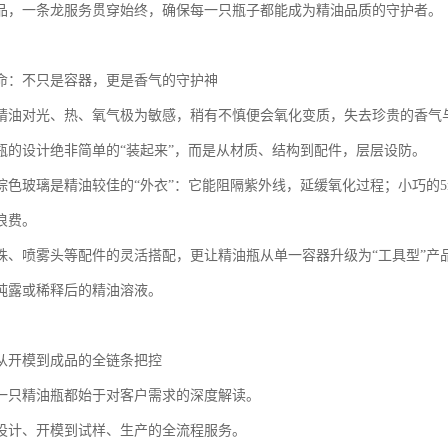
品，一条龙服务贯穿始终，确保每一只瓶子都能成为精油品质的守护者。
命：不只是容器，更是香气的守护神
精油对光、热、氧气极为敏感，稍有不慎便会氧化变质，失去珍贵的香气
瓶的设计绝非简单的“装起来”，而是从材质、结构到配件，层层设防。
棕色玻璃是精油较佳的“外衣”：它能阻隔紫外线，延缓氧化过程；小巧的5m
浪费。
珠、喷雾头等配件的灵活搭配，更让精油瓶从单一容器升级为“工具型”产
纯露或稀释后的精油溶液。
从开模到成品的全链条把控
一只精油瓶都始于对客户需求的深度解读。
设计、开模到试样、生产的全流程服务。