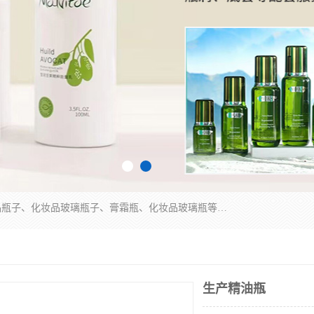
广州乐鑫玻璃制品有限公司是一家专业从事化妆品瓶子、化妆品玻璃瓶子、膏霜瓶、化妆品玻璃瓶等产品的集开发研制、生产、销售于一体的实业型玻璃制品生产企业。产品从设计、开模、试样、生产、蒙砂、抛光、喷涂、高低温单色及多色印刷，烫金（银）到交货实现一条龙服务。
生产精油瓶