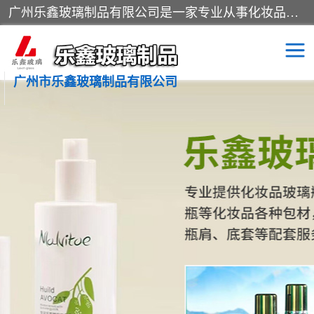
广州乐鑫玻璃制品有限公司是一家专业从事化妆品瓶子、化妆品玻璃瓶子、膏霜瓶、化妆品玻璃瓶等产品的集开发研制、生产、销售于一体的实业型玻璃制品生产企业。产品从设计、开模、试样、生产、蒙砂、抛光、喷涂、高低温单色及多色印刷，烫金（银）到交货实现一条龙服务。
广州市乐鑫玻璃制品有限公司
精油瓶
西林瓶
化妆品包装瓶
香水包装瓶
化妆品瓶子
化妆品玻璃瓶
膏霜瓶
玻璃瓶
分装瓶
化妆品包材
拉管瓶