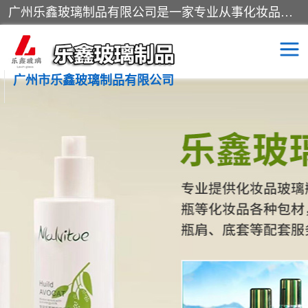
广州乐鑫玻璃制品有限公司是一家专业从事化妆品瓶子、化妆品玻璃瓶子、膏霜瓶、化妆品玻璃瓶等产品的集开发研制、生产、销售于一体的实业型玻璃制品生产企业。产品从设计、开模、试样、生产、蒙砂、抛光、喷涂、高低温单色及多色印刷，烫金（银）到交货实现一条龙服务。
广州市乐鑫玻璃制品有限公司
精油瓶
西林瓶
化妆品包装瓶
香水包装瓶
化妆品瓶子
化妆品玻璃瓶
膏霜瓶
玻璃瓶
分装瓶
化妆品包材
拉管瓶