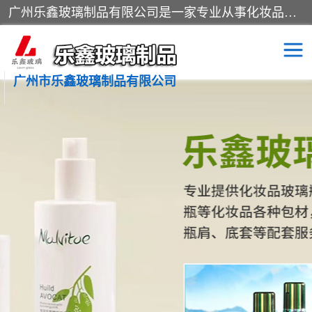
广州乐鑫玻璃制品有限公司是一家专业从事化妆品瓶子、化妆品玻璃瓶子、膏霜瓶、化妆品玻璃瓶等产品的集开发研制、生产、销售于一体的实业型玻璃制品生产企业。产品从设计、开模、试样、生产、蒙砂、抛光、喷涂、高低温单色及多色印刷，烫金（银）到交货实现一条龙服务。
广州市乐鑫玻璃制品有限公司
精油瓶
西林瓶
化妆品包装瓶
香水包装瓶
化妆品瓶子
化妆品玻璃瓶
膏霜瓶
玻璃瓶
分装瓶
化妆品包材
拉管瓶