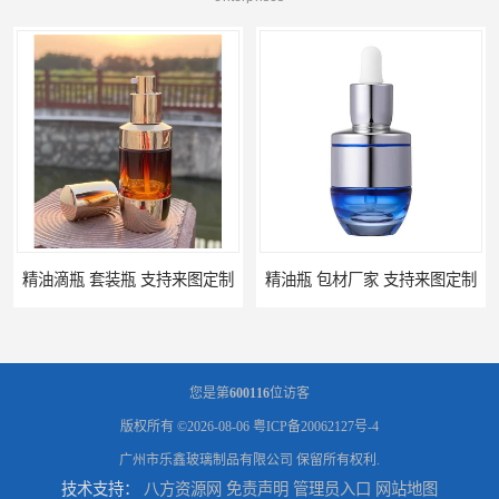
来图定制
精油瓶 包材厂家 支持来图定制
您是第
600116
位访客
版权所有 ©2026-08-06
粤ICP备20062127号-4
广州市乐鑫玻璃制品有限公司
保留所有权利.
技术支持：
八方资源网
免责声明
管理员入口
网站地图