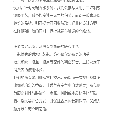
产，每一步都力求精准还原客户的品牌理念。
例如，针对高端香水系列，我们会推荐采用手工吹制或
镶嵌工艺，赋予瓶身独一无二的细节；而对于追求环保
趋势的品牌，则可提供可回收玻璃与轻量化设计方案，
在降低碳排放的同时，保持视觉与触觉的高级感。
细节决定品质：从喷头到瓶盖的匠心工艺
一瓶优秀的香水包装瓶，绝不仅仅是瓶身的功劳。
喷头系统、瓶盖、瓶肩等配件的精密配合，直接决定了
消费者的使用体验。
我们的喷头采用精密雾化技术，确保每一次按压都能喷
出细腻均匀的香雾，让香气在空气中自然延展；瓶盖则
兼顾密封性与装饰性，金属、树脂或木质材质搭配磁
吸、螺纹等开合方式，既保证香水的长期保存，又成为
瓶身设计的点睛之笔。