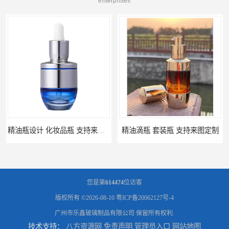
enterprises
精油瓶设计 化妆品瓶 支持来图定制
精油滴瓶 套装瓶 支持来图定制
您是第
614474
位访客
版权所有 ©2026-08-10
粤ICP备20062127号-4
广州市乐鑫玻璃制品有限公司
保留所有权利.
技术支持：
八方资源网
免责声明
管理员入口
网站地图