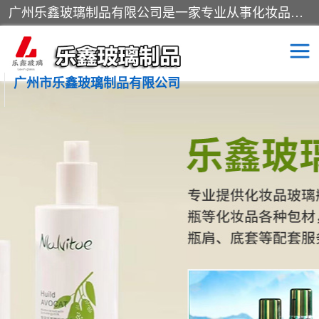
广州乐鑫玻璃制品有限公司是一家专业从事化妆品瓶子、化妆品玻璃瓶子、膏霜瓶、化妆品玻璃瓶等产品的集开发研制、生产、销售于一体的实业型玻璃制品生产企业。产品从设计、开模、试样、生产、蒙砂、抛光、喷涂、高低温单色及多色印刷，烫金（银）到交货实现一条龙服务。
广州市乐鑫玻璃制品有限公司
精油瓶
西林瓶
化妆品包装瓶
香水包装瓶
化妆品瓶子
化妆品玻璃瓶
膏霜瓶
玻璃瓶
分装瓶
化妆品包材
拉管瓶