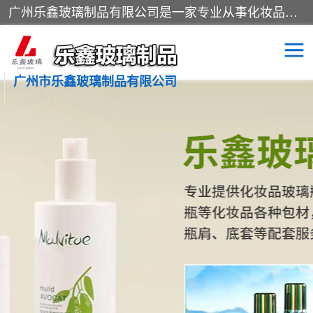
广州乐鑫玻璃制品有限公司是一家专业从事化妆品瓶子、化妆品玻璃瓶子、膏霜瓶、化妆品玻璃瓶等产品的集开发研制、生产、销售于一体的实业型玻璃制品生产企业。产品从设计、开模、试样、生产、蒙砂、抛光、喷涂、高低温单色及多色印刷，烫金（银）到交货实现一条龙服务。
广州市乐鑫玻璃制品有限公司
精油瓶
西林瓶
化妆品包装瓶
香水包装瓶
化妆品瓶子
化妆品玻璃瓶
膏霜瓶
玻璃瓶
分装瓶
化妆品包材
拉管瓶