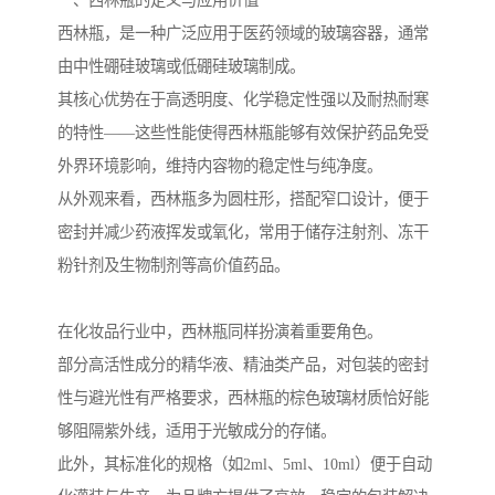
一、西林瓶的定义与应用价值
西林瓶，是一种广泛应用于医药领域的玻璃容器，通常
由中性硼硅玻璃或低硼硅玻璃制成。
其核心优势在于高透明度、化学稳定性强以及耐热耐寒
的特性——这些性能使得西林瓶能够有效保护药品免受
外界环境影响，维持内容物的稳定性与纯净度。
从外观来看，西林瓶多为圆柱形，搭配窄口设计，便于
密封并减少药液挥发或氧化，常用于储存注射剂、冻干
粉针剂及生物制剂等高价值药品。
在化妆品行业中，西林瓶同样扮演着重要角色。
部分高活性成分的精华液、精油类产品，对包装的密封
性与避光性有严格要求，西林瓶的棕色玻璃材质恰好能
够阻隔紫外线，适用于光敏成分的存储。
此外，其标准化的规格（如2ml、5ml、10ml）便于自动