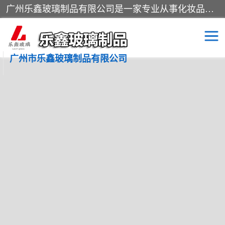
广州乐鑫玻璃制品有限公司是一家专业从事化妆品瓶子、化妆品玻璃瓶子、膏霜瓶、化妆品玻璃瓶等产品的集开发研制、生产、销售于一体的实业型玻璃制品生产企业。产品从设计、开模、试样、生产、蒙砂、抛光、喷涂、高低温单色及多色印刷，烫金（银）到交货实现一条龙服务。
广州市乐鑫玻璃制品有限公司