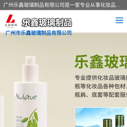
广州乐鑫玻璃制品有限公司是一家专业从事化妆品瓶子、化妆品玻璃瓶子、膏霜瓶、化妆品玻璃瓶等产品的集开发研制、生产、销售于一体的实业型玻璃制品生产企业。产品从设计、开模、试样、生产、蒙砂、抛光、喷涂、高低温单色及多色印刷，烫金（银）到交货实现一条龙服务。
广州市乐鑫玻璃制品有限公司
精油瓶
西林瓶
化妆品包装瓶
香水包装瓶
化妆品瓶子
化妆品玻璃瓶
膏霜瓶
玻璃瓶
分装瓶
化妆品包材
拉管瓶