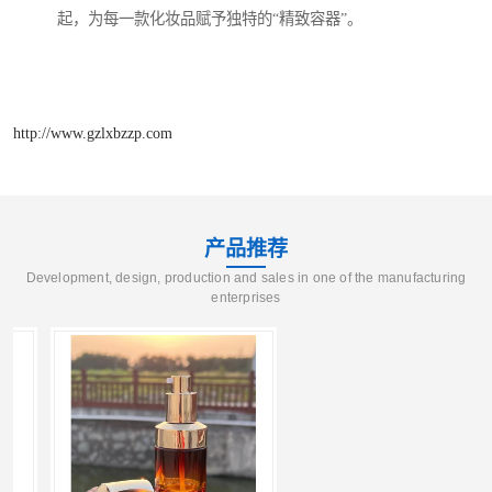
起，为每一款化妆品赋予独特的“精致容器”。
http://www.gzlxbzzp.com
产品推荐
Development, design, production and sales in one of the manufacturing
enterprises