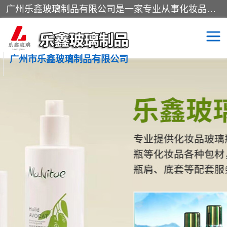
广州乐鑫玻璃制品有限公司是一家专业从事化妆品瓶子、化妆品玻璃瓶子、膏霜瓶、化妆品玻璃瓶等产品的集开发研制、生产、销售于一体的实业型玻璃制品生产企业。产品从设计、开模、试样、生产、蒙砂、抛光、喷涂、高低温单色及多色印刷，烫金（银）到交货实现一条龙服务。
广州市乐鑫玻璃制品有限公司
精油瓶
西林瓶
化妆品包装瓶
香水包装瓶
化妆品瓶子
化妆品玻璃瓶
膏霜瓶
玻璃瓶
分装瓶
化妆品包材
拉管瓶