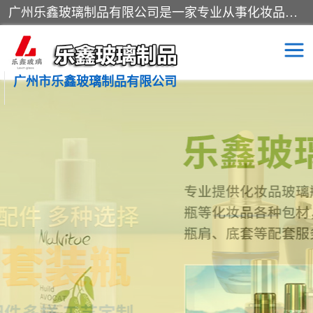
广州乐鑫玻璃制品有限公司是一家专业从事化妆品瓶子、化妆品玻璃瓶子、膏霜瓶、化妆品玻璃瓶等产品的集开发研制、生产、销售于一体的实业型玻璃制品生产企业。产品从设计、开模、试样、生产、蒙砂、抛光、喷涂、高低温单色及多色印刷，烫金（银）到交货实现一条龙服务。
广州市乐鑫玻璃制品有限公司
精油瓶
西林瓶
化妆品包装瓶
香水包装瓶
化妆品瓶子
化妆品玻璃瓶
膏霜瓶
玻璃瓶
分装瓶
化妆品包材
拉管瓶