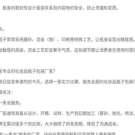
，瓶身的密封性设计直接关系到内容物的安全，防止泄漏和变质。
次。
瓶子常常采用磨砂、烫金（银）、印刷等特殊工艺，让瓶身呈现出精致感
加触感的高级，烫金工艺彰显奢华气质，这些细节都让消费者在使用时感
家专业的化妆品瓶子包装厂家？
场日益竞争激烈的今天，选择一家实力过硬、服务全面的化妆品瓶子包装
得关注：
一条龙服务。
厂家通常具备从设计、开模、试样、生产到后期加工（蒙砂、抛光、喷涂
牌无需对接多个供应商，大大缩短了研发周期，降低了沟通成本。
供“一条龙”服务的厂家，往往在质量控制和交货周期上更有保障。