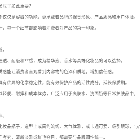
品瓶子如此重要？
不仅仅是容器的功能，更承载着品牌的视觉形象、产品质感和用户体验。
计，每一个细节都影响着消费者对产品的第一印象。
感。
通透、耐磨和**感，成为精华液、香水等高端化妆品的可以选择。
质感能让消费者直观看到内容物的色泽和质地，增加信任感。
具有优异的化学稳定性，能有效保护产品的活性成分，延长保质期。
以轻便、耐摔和成本优势，广泛应用于爽肤水、洗面奶等日常护肤品中。
味。
化妆品瓶子，造型上或简约流线、大气优雅，或卡通可爱、吸引眼球，与
样考究，清新淡雅或鲜艳夺目，都需要与品牌调性统一。