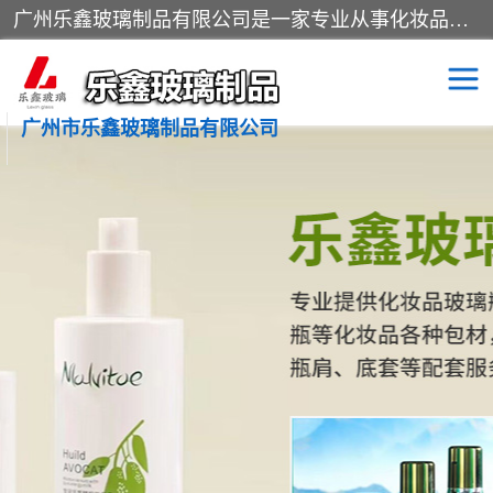
广州乐鑫玻璃制品有限公司是一家专业从事化妆品瓶子、化妆品玻璃瓶子、膏霜瓶、化妆品玻璃瓶等产品的集开发研制、生产、销售于一体的实业型玻璃制品生产企业。产品从设计、开模、试样、生产、蒙砂、抛光、喷涂、高低温单色及多色印刷，烫金（银）到交货实现一条龙服务。
广州市乐鑫玻璃制品有限公司
精油瓶
西林瓶
化妆品包装瓶
香水包装瓶
化妆品瓶子
化妆品玻璃瓶
膏霜瓶
玻璃瓶
分装瓶
化妆品包材
拉管瓶