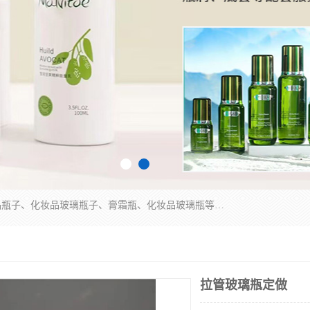
广州乐鑫玻璃制品有限公司是一家专业从事化妆品瓶子、化妆品玻璃瓶子、膏霜瓶、化妆品玻璃瓶等产品的集开发研制、生产、销售于一体的实业型玻璃制品生产企业。产品从设计、开模、试样、生产、蒙砂、抛光、喷涂、高低温单色及多色印刷，烫金（银）到交货实现一条龙服务。
拉管玻璃瓶定做