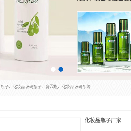
广州乐鑫玻璃制品有限公司是一家专业从事化妆品瓶子、化妆品玻璃瓶子、膏霜瓶、化妆品玻璃瓶等产品的集开发研制、生产、销售于一体的实业型玻璃制品生产企业。产品从设计、开模、试样、生产、蒙砂、抛光、喷涂、高低温单色及多色印刷，烫金（银）到交货实现一条龙服务。
化妆品瓶子厂家