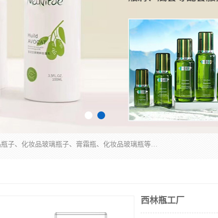
广州乐鑫玻璃制品有限公司是一家专业从事化妆品瓶子、化妆品玻璃瓶子、膏霜瓶、化妆品玻璃瓶等产品的集开发研制、生产、销售于一体的实业型玻璃制品生产企业。产品从设计、开模、试样、生产、蒙砂、抛光、喷涂、高低温单色及多色印刷，烫金（银）到交货实现一条龙服务。
西林瓶工厂