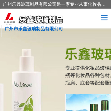
广州乐鑫玻璃制品有限公司是一家专业从事化妆品瓶子、化妆品玻璃瓶子、膏霜瓶、化妆品玻璃瓶等产品的集开发研制、生产、销售于一体的实业型玻璃制品生产企业。产品从设计、开模、试样、生产、蒙砂、抛光、喷涂、高低温单色及多色印刷，烫金（银）到交货实现一条龙服务。
广州市乐鑫玻璃制品有限公司
精油瓶
西林瓶
化妆品包装瓶
香水包装瓶
化妆品瓶子
化妆品玻璃瓶
膏霜瓶
玻璃瓶
分装瓶
化妆品包材
拉管瓶