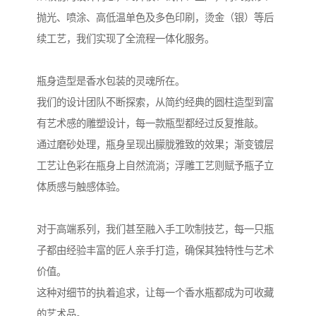
抛光、喷涂、高低温单色及多色印刷，烫金（银）等后
续工艺，我们实现了全流程一体化服务。
瓶身造型是香水包装的灵魂所在。
我们的设计团队不断探索，从简约经典的圆柱造型到富
有艺术感的雕塑设计，每一款瓶型都经过反复推敲。
通过磨砂处理，瓶身呈现出朦胧雅致的效果；渐变镀层
工艺让色彩在瓶身上自然流淌；浮雕工艺则赋予瓶子立
体质感与触感体验。
对于高端系列，我们甚至融入手工吹制技艺，每一只瓶
子都由经验丰富的匠人亲手打造，确保其独特性与艺术
价值。
这种对细节的执着追求，让每一个香水瓶都成为可收藏
的艺术品。