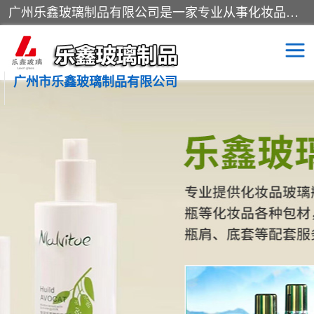
广州乐鑫玻璃制品有限公司是一家专业从事化妆品瓶子、化妆品玻璃瓶子、膏霜瓶、化妆品玻璃瓶等产品的集开发研制、生产、销售于一体的实业型玻璃制品生产企业。产品从设计、开模、试样、生产、蒙砂、抛光、喷涂、高低温单色及多色印刷，烫金（银）到交货实现一条龙服务。
广州市乐鑫玻璃制品有限公司
精油瓶
西林瓶
化妆品包装瓶
香水包装瓶
化妆品瓶子
化妆品玻璃瓶
膏霜瓶
玻璃瓶
分装瓶
化妆品包材
拉管瓶