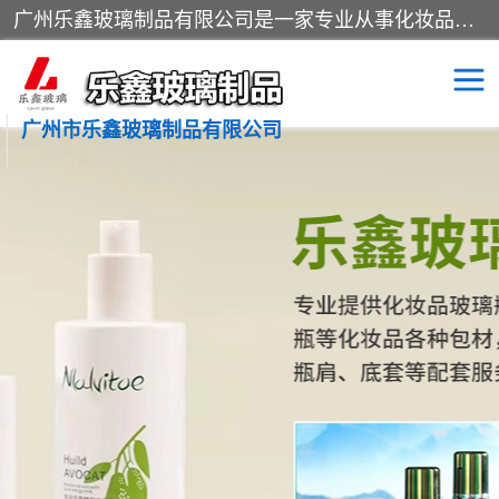
广州乐鑫玻璃制品有限公司是一家专业从事化妆品瓶子、化妆品玻璃瓶子、膏霜瓶、化妆品玻璃瓶等产品的集开发研制、生产、销售于一体的实业型玻璃制品生产企业。产品从设计、开模、试样、生产、蒙砂、抛光、喷涂、高低温单色及多色印刷，烫金（银）到交货实现一条龙服务。
广州市乐鑫玻璃制品有限公司
精油瓶
西林瓶
化妆品包装瓶
香水包装瓶
化妆品瓶子
化妆品玻璃瓶
膏霜瓶
玻璃瓶
分装瓶
化妆品包材
拉管瓶