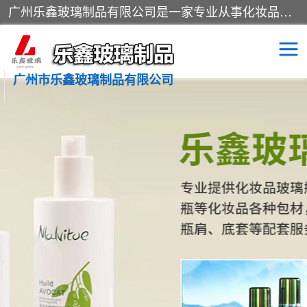
广州乐鑫玻璃制品有限公司是一家专业从事化妆品瓶子、化妆品玻璃瓶子、膏霜瓶、化妆品玻璃瓶等产品的集开发研制、生产、销售于一体的实业型玻璃制品生产企业。产品从设计、开模、试样、生产、蒙砂、抛光、喷涂、高低温单色及多色印刷，烫金（银）到交货实现一条龙服务。
广州市乐鑫玻璃制品有限公司
精油瓶
西林瓶
化妆品包装瓶
香水包装瓶
化妆品瓶子
化妆品玻璃瓶
膏霜瓶
玻璃瓶
分装瓶
化妆品包材
拉管瓶