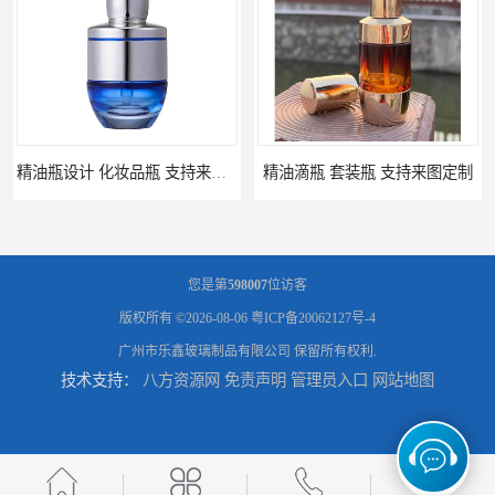
精油瓶设计 化妆品瓶 支持来图定制
精油滴瓶 套装瓶 支持来图定制
您是第
598007
位访客
版权所有 ©2026-08-06
粤ICP备20062127号-4
广州市乐鑫玻璃制品有限公司
保留所有权利.
技术支持：
八方资源网
免责声明
管理员入口
网站地图
精油瓶 包材厂家 支持来图定制
小金瓶精油包装瓶 定做瓶子 量大从优