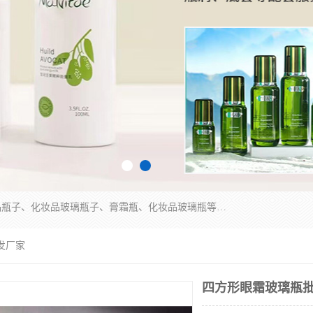
广州乐鑫玻璃制品有限公司是一家专业从事化妆品瓶子、化妆品玻璃瓶子、膏霜瓶、化妆品玻璃瓶等产品的集开发研制、生产、销售于一体的实业型玻璃制品生产企业。产品从设计、开模、试样、生产、蒙砂、抛光、喷涂、高低温单色及多色印刷，烫金（银）到交货实现一条龙服务。
发厂家
四方形眼霜玻璃瓶