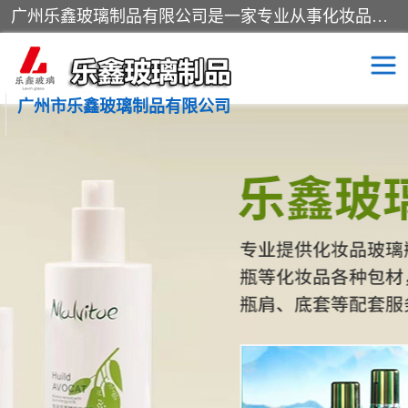
广州乐鑫玻璃制品有限公司是一家专业从事化妆品瓶子、化妆品玻璃瓶子、膏霜瓶、化妆品玻璃瓶等产品的集开发研制、生产、销售于一体的实业型玻璃制品生产企业。产品从设计、开模、试样、生产、蒙砂、抛光、喷涂、高低温单色及多色印刷，烫金（银）到交货实现一条龙服务。
广州市乐鑫玻璃制品有限公司
精油瓶
西林瓶
化妆品包装瓶
香水包装瓶
化妆品瓶子
化妆品玻璃瓶
膏霜瓶
玻璃瓶
分装瓶
化妆品包材
拉管瓶