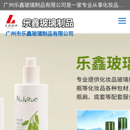
广州乐鑫玻璃制品有限公司是一家专业从事化妆品瓶子、化妆品玻璃瓶子、膏霜瓶、化妆品玻璃瓶等产品的集开发研制、生产、销售于一体的实业型玻璃制品生产企业。产品从设计、开模、试样、生产、蒙砂、抛光、喷涂、高低温单色及多色印刷，烫金（银）到交货实现一条龙服务。
广州市乐鑫玻璃制品有限公司
精油瓶
西林瓶
化妆品包装瓶
香水包装瓶
化妆品瓶子
化妆品玻璃瓶
膏霜瓶
玻璃瓶
分装瓶
化妆品包材
拉管瓶