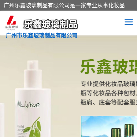
广州乐鑫玻璃制品有限公司是一家专业从事化妆品瓶子、化妆品玻璃瓶子、膏霜瓶、化妆品玻璃瓶等产品的集开发研制、生产、销售于一体的实业型玻璃制品生产企业。产品从设计、开模、试样、生产、蒙砂、抛光、喷涂、高低温单色及多色印刷，烫金（银）到交货实现一条龙服务。
广州市乐鑫玻璃制品有限公司
精油瓶
西林瓶
化妆品包装瓶
香水包装瓶
化妆品瓶子
化妆品玻璃瓶
膏霜瓶
玻璃瓶
分装瓶
化妆品包材
拉管瓶