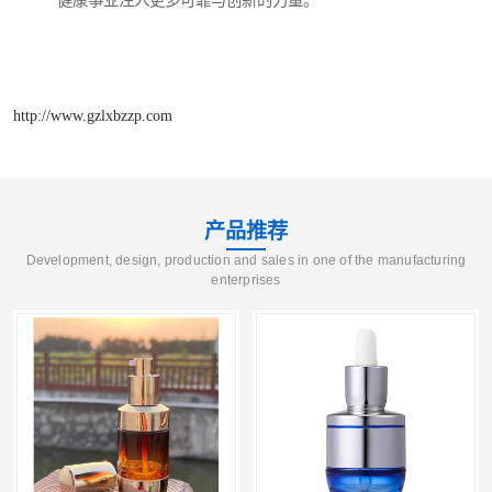
健康事业注入更多可靠与创新的力量。
http://www.gzlxbzzp.com
产品推荐
Development, design, production and sales in one of the manufacturing
enterprises