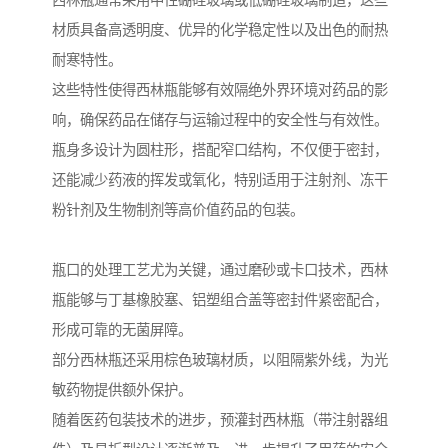
西林瓶通常采用中性硼硅玻璃或低硼硅玻璃制造，这些
材质具备高透明度、优异的化学稳定性以及出色的耐热
耐寒特性。
这些特性使得西林瓶能够有效隔绝外界环境对药品的影
响，确保药品在储存与运输过程中的安全性与有效性。
瓶身多设计为圆柱形，搭配窄口结构，不仅便于密封，
还能减少药液的挥发或氧化，特别适用于注射剂、冻干
粉针剂及生物制剂等高价值药品的包装。
瓶口的处理工艺尤为关键，通过磨砂或卡口技术，西林
瓶能够与丁基橡胶塞、铝塑组合盖等密封件紧密配合，
形成可靠的无菌屏障。
部分西林瓶还采用棕色玻璃材质，以阻隔紫外线，为光
敏药物提供额外保护。
随着医药包装技术的进步，预灌封西林瓶（带注射器组