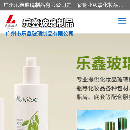
广州乐鑫玻璃制品有限公司是一家专业从事化妆品瓶子、化妆品玻璃瓶子、膏霜瓶、化妆品玻璃瓶等产品的集开发研制、生产、销售于一体的实业型玻璃制品生产企业。产品从设计、开模、试样、生产、蒙砂、抛光、喷涂、高低温单色及多色印刷，烫金（银）到交货实现一条龙服务。
广州市乐鑫玻璃制品有限公司
精油瓶
西林瓶
化妆品包装瓶
香水包装瓶
化妆品瓶子
化妆品玻璃瓶
膏霜瓶
玻璃瓶
分装瓶
化妆品包材
拉管瓶