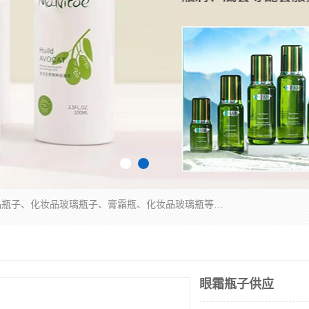
广州乐鑫玻璃制品有限公司是一家专业从事化妆品瓶子、化妆品玻璃瓶子、膏霜瓶、化妆品玻璃瓶等产品的集开发研制、生产、销售于一体的实业型玻璃制品生产企业。产品从设计、开模、试样、生产、蒙砂、抛光、喷涂、高低温单色及多色印刷，烫金（银）到交货实现一条龙服务。
眼霜瓶子供应