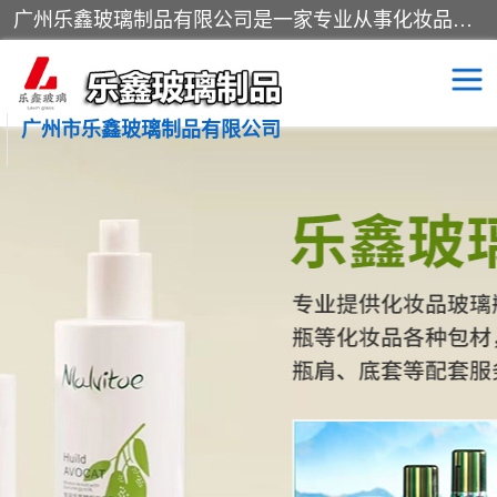
广州乐鑫玻璃制品有限公司是一家专业从事化妆品瓶子、化妆品玻璃瓶子、膏霜瓶、化妆品玻璃瓶等产品的集开发研制、生产、销售于一体的实业型玻璃制品生产企业。产品从设计、开模、试样、生产、蒙砂、抛光、喷涂、高低温单色及多色印刷，烫金（银）到交货实现一条龙服务。
广州市乐鑫玻璃制品有限公司
精油瓶
西林瓶
化妆品包装瓶
香水包装瓶
化妆品瓶子
化妆品玻璃瓶
膏霜瓶
玻璃瓶
分装瓶
化妆品包材
拉管瓶