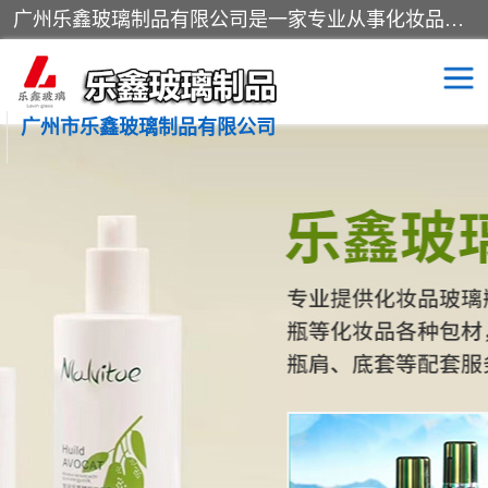
广州乐鑫玻璃制品有限公司是一家专业从事化妆品瓶子、化妆品玻璃瓶子、膏霜瓶、化妆品玻璃瓶等产品的集开发研制、生产、销售于一体的实业型玻璃制品生产企业。产品从设计、开模、试样、生产、蒙砂、抛光、喷涂、高低温单色及多色印刷，烫金（银）到交货实现一条龙服务。
广州市乐鑫玻璃制品有限公司
精油瓶
西林瓶
化妆品包装瓶
香水包装瓶
化妆品瓶子
化妆品玻璃瓶
膏霜瓶
玻璃瓶
分装瓶
化妆品包材
拉管瓶