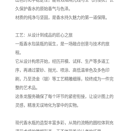
出色的化学稳定性，能有效阻隔光线与空气的侵扰，长
久保护香水的原始香气与色泽。
材质的纯净与坚固，是香水持久魅力的第一道保障。
工艺：从设计到成品的匠心之旅
一瓶香水包装瓶的诞生，是一场融合创意与技术的旅
程。
它从设计构思开始，经历开模、试样、生产等多道工
序，再通过蒙砂、抛光、喷涂、高低温单色及多色印
刷，乃至烫金（银）等工艺精雕细琢，较终成为一件完
整的艺术品。
这条龙服务确保了每个环节的紧密衔接，让设计图上的
灵感，精准无误地化为掌中的实物。
现代香水瓶的造型丰富多彩，从简约流畅的圆柱体到充