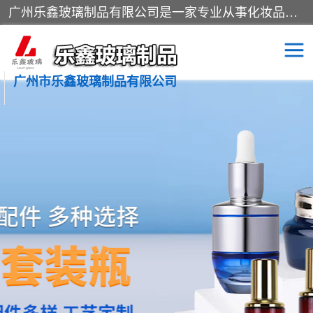
广州乐鑫玻璃制品有限公司是一家专业从事化妆品瓶子、化妆品玻璃瓶子、膏霜瓶、化妆品玻璃瓶等产品的集开发研制、生产、销售于一体的实业型玻璃制品生产企业。产品从设计、开模、试样、生产、蒙砂、抛光、喷涂、高低温单色及多色印刷，烫金（银）到交货实现一条龙服务。
广州市乐鑫玻璃制品有限公司
精油瓶
西林瓶
化妆品包装瓶
香水包装瓶
化妆品瓶子
化妆品玻璃瓶
膏霜瓶
玻璃瓶
分装瓶
化妆品包材
拉管瓶