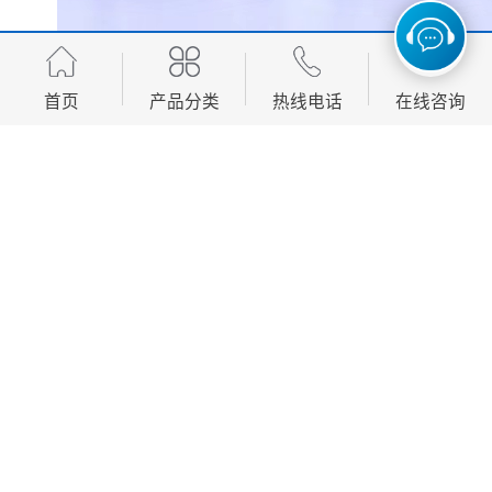
首页
产品分类
热线电话
在线咨询
借助现代信息技术平台，我们能够提供更为优质的售
前、售中与售后服务，确保从沟通到交付的每个环节都
顺畅*。
连接世界，服务全球
品质与诚信是跨越国界的语言。
优秀的产品不仅能够赢得本地市场的认可，也能走向更
广阔的天地。
通过与各地伙伴的沟通合作，将精心制作的产品带到世
界多个地区，让不同文化背景的消费者都能感受到匠心
制作的魅力。