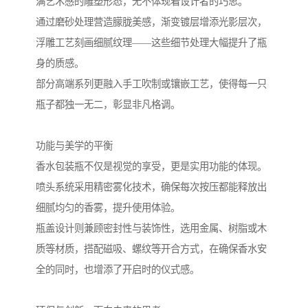
满艺术感的雕塑形态，无不体现着设计者的巧思。
通过磨砂处理营造朦胧美感，渐变镀层增添光影层次，
浮雕工艺刻画细腻纹理——这些细节处理大幅提升了瓶
身的质感。
部分高端系列更融入手工吹制或镶嵌工艺，使得每一只
瓶子都独一无二，彰显非凡格调。
功能与美学的平衡
香水包装瓶不仅是视觉的享受，更是实用功能的体现。
喷头系统采用精密雾化技术，确保每次按压都能释放出
细腻均匀的香雾，提升使用体验。
瓶盖设计则兼顾密封性与装饰性，选用金属、树脂或木
质等材质，搭配磁吸、螺纹等开合方式，在确保香水安
全的同时，也增添了开启时的仪式感。