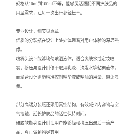
规格从10ml到100ml不等，能够灵活适配不同护肤品的
用量需求，让每一次出行都轻松**。
专业设计，细节见真章
优质的分装瓶在设计上处处体现着对用户体验的深思熟
虑。
喷雾头设计能够均匀喷洒液体，适合爽肤水或定妆喷
雾；挤压泵设计则便于取用乳液、洗发水等粘稠液体；
而滴管设计则能精准控制精华液或精油的用量，避免浪
费。
部分高端分装瓶还采用真空结构，有效减少内容物与空
气接触，延长护肤品的活性保持时间。
硅胶软瓶身设计则让用户能够轻松挤压出最后一滴产
品，真正做到物尽其用。