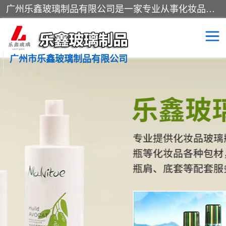
广州乐鑫玻璃制品有限公司是一家专业从事化妆品瓶子、化妆品玻璃瓶子、膏霜瓶、化妆品玻璃瓶等产品的集开发研制、生产、销售于一体的实业型玻璃制品生产企业。产品从设计、开模、试样、生产、蒙砂、抛光、喷涂、高低温单色及多色印刷，烫金（银）到交货实现一条龙服务。
广州市乐鑫玻璃制品有限公司
精油瓶
西林瓶
化妆品包装瓶
香水包装瓶
化妆品瓶子
化妆品玻璃瓶
膏霜瓶
玻璃瓶
分装瓶
化妆品包材
拉管瓶