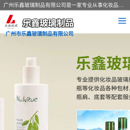
广州乐鑫玻璃制品有限公司是一家专业从事化妆品瓶子、化妆品玻璃瓶子、膏霜瓶、化妆品玻璃瓶等产品的集开发研制、生产、销售于一体的实业型玻璃制品生产企业。产品从设计、开模、试样、生产、蒙砂、抛光、喷涂、高低温单色及多色印刷，烫金（银）到交货实现一条龙服务。
广州市乐鑫玻璃制品有限公司
精油瓶
西林瓶
化妆品包装瓶
香水包装瓶
化妆品瓶子
化妆品玻璃瓶
膏霜瓶
玻璃瓶
分装瓶
化妆品包材
拉管瓶