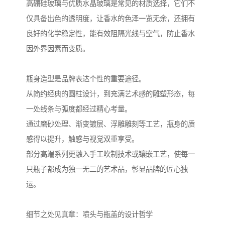
高硼硅玻璃与优质水晶玻璃是常见的材质选择，它们不
仅具备出色的透明度，让香水的色泽一览无余，还拥有
良好的化学稳定性，能有效阻隔光线与空气，防止香水
因外界因素而变质。
瓶身造型是品牌表达个性的重要途径。
从简约经典的圆柱设计，到充满艺术感的雕塑形态，每
一处线条与弧度都经过精心考量。
通过磨砂处理、渐变镀层、浮雕雕刻等工艺，瓶身的质
感得以提升，触感与视觉双重享受。
部分高端系列更融入手工吹制技术或镶嵌工艺，使每一
只瓶子都成为独一无二的艺术品，彰显品牌的匠心独
运。
细节之处见真章：喷头与瓶盖的设计哲学