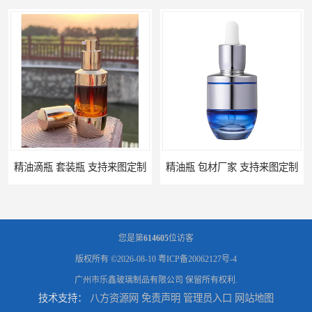
精油滴瓶 套装瓶 支持来图定制
精油瓶 包材厂家 支持来图定制
您是第
614605
位访客
版权所有 ©2026-08-10
粤ICP备20062127号-4
广州市乐鑫玻璃制品有限公司
保留所有权利.
技术支持：
八方资源网
免责声明
管理员入口
网站地图