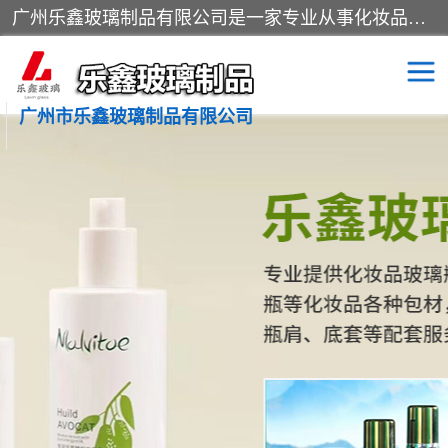
广州乐鑫玻璃制品有限公司是一家专业从事化妆品瓶子、化妆品玻璃瓶子、膏霜瓶、化妆品玻璃瓶等产品的集开发研制、生产、销售于一体的实业型玻璃制品生产企业。产品从设计、开模、试样、生产、蒙砂、抛光、喷涂、高低温单色及多色印刷，烫金（银）到交货实现一条龙服务。
广州市乐鑫玻璃制品有限公司
精油瓶
西林瓶
化妆品包装瓶
香水包装瓶
化妆品瓶子
化妆品玻璃瓶
膏霜瓶
玻璃瓶
分装瓶
化妆品包材
拉管瓶