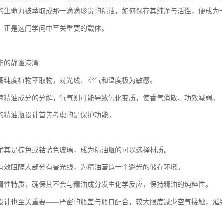
的生命力被萃取成那一滴滴珍贵的精油，如何保存其纯净与活性，便成为
，正是这门学问中至关重要的载体。
华的静谧港湾
高纯度植物萃取物，对光线、空气和温度极为敏感。
速精油成分的分解，氧气则可能导致氧化变质，使香气消散、功效减弱。
的精油瓶设计首先考虑的是保护功能。
尤其是棕色或钴蓝色玻璃，成为精油瓶的可以选择材质。
有效阻隔大部分有害光线，为精油营造一个避光的储存环境。
惰性特质，确保其不会与精油成分发生化学反应，保持精油的纯粹性。
设计也至关重要——严密的瓶盖与瓶口配合，较大限度减少空气接触，延