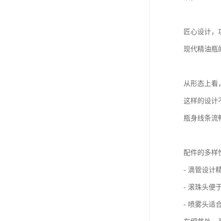
匠心设计，
现代精油瓶
从形态上看
这样的设计
瓶身线条流
配件的多样
- 滴管设
- 滚珠头
- 喷雾头