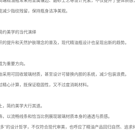
高端精油瓶常采用金属镶边、磨砂工艺等设计元素，不仅提升了整体质感
能减少指纹残留，保持瓶身洁净美观。
简约美学的当代演绎
识的提升和天然护肤理念的普及，现代精油瓶设计也呈现出新的趋势。
成为重要方向。
始采用可回收玻璃材质，甚至设计可替换内胆的系统，减少包装浪费。
过精心计算，既保证稳固性，又不过度消耗材料。
上，简约美学大行其道。
饰，以流畅线条和恰当比例展现玻璃材质本身的通透与质感。
是多”的设计哲学，不仅符合现代审美，也呼应了精油产品回归自然、追求