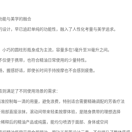
功能与美学的融合
的设计，早已追赶单纯的功能性，融入了人性化考量与美学追求。
，小巧的圆柱形瓶身成为主流，容量多在5毫升至30毫升之间。
不仅便于携带，也符合精油日常使用的少量特性。
畅，握感舒适，即使长时间手持按摩也不会感到疲惫。
性则满足了不同使用场景的需求：
计精准控制每一滴的用量，避免浪费，特别适合需要精确调配的芳香疗法
便于局部直接涂抹，滚动间带来轻柔按摩体验，是随身携带的理想选择
适合稀释后的精油产品或纯露，能均匀喷洒于面部、身体或空间