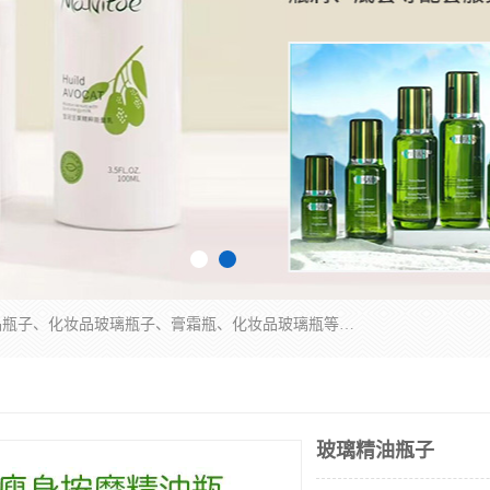
广州乐鑫玻璃制品有限公司是一家专业从事化妆品瓶子、化妆品玻璃瓶子、膏霜瓶、化妆品玻璃瓶等产品的集开发研制、生产、销售于一体的实业型玻璃制品生产企业。产品从设计、开模、试样、生产、蒙砂、抛光、喷涂、高低温单色及多色印刷，烫金（银）到交货实现一条龙服务。
玻璃精油瓶子