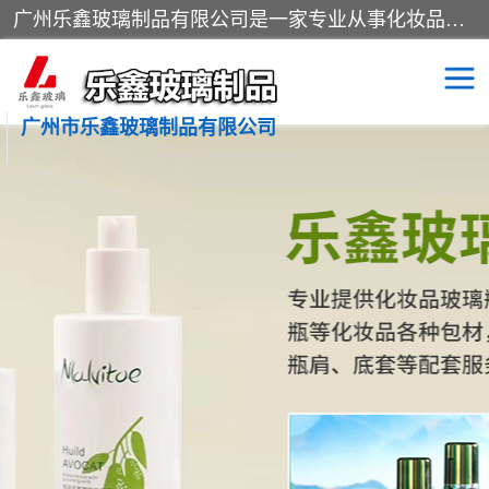
广州乐鑫玻璃制品有限公司是一家专业从事化妆品瓶子、化妆品玻璃瓶子、膏霜瓶、化妆品玻璃瓶等产品的集开发研制、生产、销售于一体的实业型玻璃制品生产企业。产品从设计、开模、试样、生产、蒙砂、抛光、喷涂、高低温单色及多色印刷，烫金（银）到交货实现一条龙服务。
广州市乐鑫玻璃制品有限公司
精油瓶
西林瓶
化妆品包装瓶
香水包装瓶
化妆品瓶子
化妆品玻璃瓶
膏霜瓶
玻璃瓶
分装瓶
化妆品包材
拉管瓶