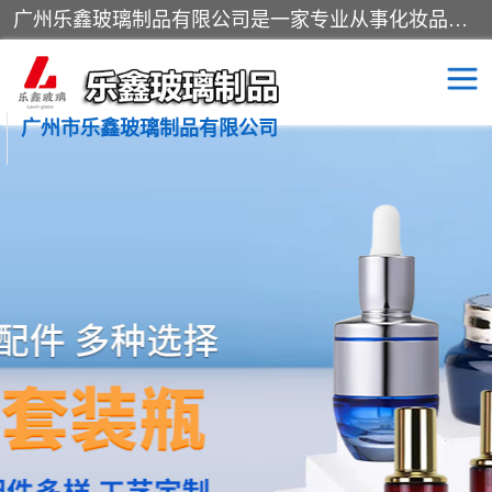
广州乐鑫玻璃制品有限公司是一家专业从事化妆品瓶子、化妆品玻璃瓶子、膏霜瓶、化妆品玻璃瓶等产品的集开发研制、生产、销售于一体的实业型玻璃制品生产企业。产品从设计、开模、试样、生产、蒙砂、抛光、喷涂、高低温单色及多色印刷，烫金（银）到交货实现一条龙服务。
广州市乐鑫玻璃制品有限公司
精油瓶
西林瓶
化妆品包装瓶
香水包装瓶
化妆品瓶子
化妆品玻璃瓶
膏霜瓶
玻璃瓶
分装瓶
化妆品包材
拉管瓶