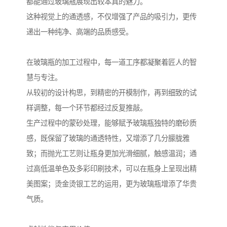
都能通过玻璃瓶展现出较本真的魅力。
这种视觉上的通透感，不仅增强了产品的吸引力，更传
递出一种纯净、高端的品质感受。
在玻璃瓶的加工过程中，每一道工序都凝聚着匠人的智
慧与专注。
从较初的设计构思，到精密的开模制作，再到细致的试
样调整，每一个环节都经过反复推敲。
生产过程中的蒙砂处理，能够赋予玻璃瓶独特的磨砂质
感，既保留了玻璃的通透特性，又增添了几分朦胧雅
致；而抛光工艺则让瓶身更加光滑细腻，触感温润；通
过高低温单色及多彩印刷技术，可以在瓶身上呈现出精
美图案；烫金烫银工艺的运用，更为玻璃瓶增添了华贵
气质。