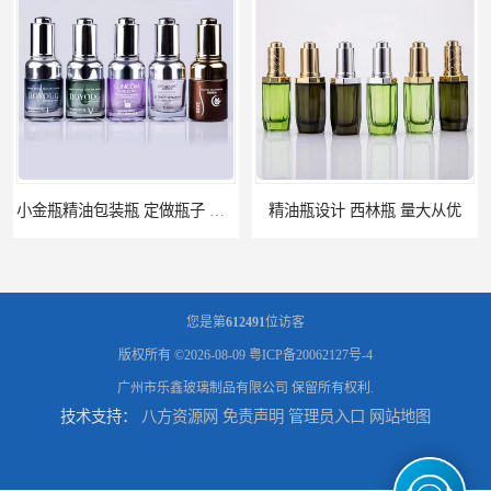
小金瓶精油包装瓶 定做瓶子 量大从优
精油瓶设计 西林瓶 量大从优
您是第
612491
位访客
版权所有 ©2026-08-09
粤ICP备20062127号-4
广州市乐鑫玻璃制品有限公司
保留所有权利.
技术支持：
八方资源网
免责声明
管理员入口
网站地图
精油瓶生产厂家 瓶子定制 量大从优
棕色精油瓶 西林瓶 透明玻璃精油瓶