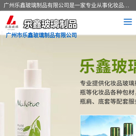
广州乐鑫玻璃制品有限公司是一家专业从事化妆品瓶子、化妆品玻璃瓶子、膏霜瓶、化妆品玻璃瓶等产品的集开发研制、生产、销售于一体的实业型玻璃制品生产企业。产品从设计、开模、试样、生产、蒙砂、抛光、喷涂、高低温单色及多色印刷，烫金（银）到交货实现一条龙服务。
广州市乐鑫玻璃制品有限公司
精油瓶
西林瓶
化妆品包装瓶
香水包装瓶
化妆品瓶子
化妆品玻璃瓶
膏霜瓶
玻璃瓶
分装瓶
化妆品包材
拉管瓶