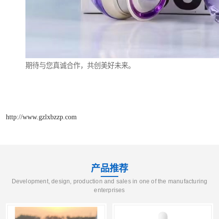
期待与您真诚合作，共创美好未来。
http://www.gzlxbzzp.com
产品推荐
Development, design, production and sales in one of the manufacturing
enterprises