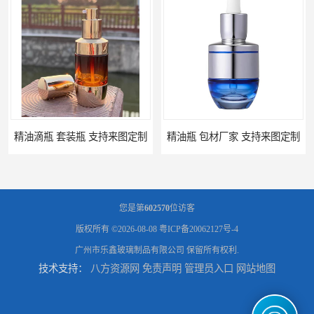
精油滴瓶 套装瓶 支持来图定制
精油瓶 包材厂家 支持来图定制
您是第
602570
位访客
版权所有 ©2026-08-08
粤ICP备20062127号-4
广州市乐鑫玻璃制品有限公司
保留所有权利.
技术支持：
八方资源网
免责声明
管理员入口
网站地图
小金瓶精油包装瓶 定做瓶子 量大从优
精油瓶设计 西林瓶 量大从优