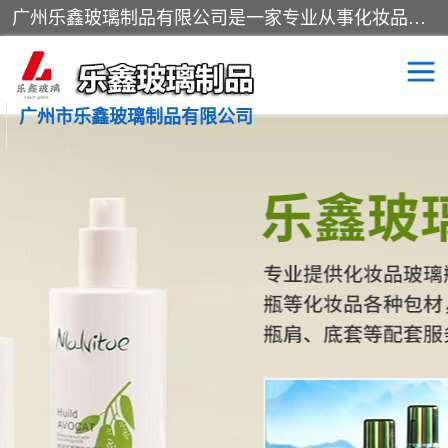
广州乐鑫玻璃制品有限公司是一家专业从事化妆品瓶子、化妆品玻璃瓶子、膏霜瓶、化妆品玻璃瓶等产品的集开发研制、生产、销售于一体的实业型玻璃制品生产企业。产品从设计、开模、试样、生产、蒙砂、抛光、喷涂、高低温单色及多色印刷，烫金（银）到交货实现一条龙服务。
广州市乐鑫玻璃制品有限公司
精油瓶
西林瓶
化妆品包装瓶
香水包装瓶
化妆品瓶子
化妆品玻璃瓶
膏霜瓶
玻璃瓶
分装瓶
化妆品包材
拉管瓶