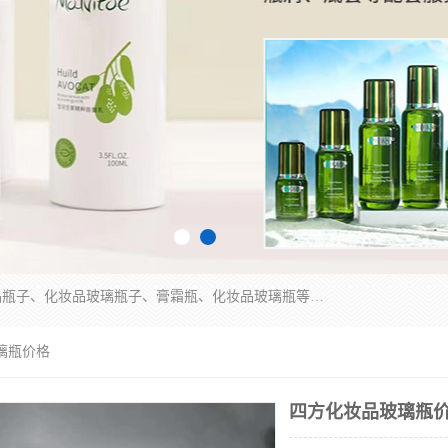
广州乐鑫玻璃制品有限公司是一家专业从事化妆品瓶子、化妆品玻璃瓶子、膏霜瓶、化妆品玻璃瓶等产品的集开发研制、生产、销售于一体的实业型玻璃制品生产企业。产品从设计、开模、试样、生产、蒙砂、抛光、喷涂、高低温单色及多色印刷，烫金（银）到交货实现一条龙服务。
璃瓶价格
四方化妆品玻璃瓶