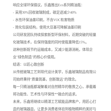
响应全球环保倡议，乐鑫推出Eco系列精油瓶：
- 采用30%回收玻璃制成，碳足迹减少40%
- 水性环保油墨印刷，不含VOC有害物质
- 简化包装结构，使用大豆基可降解油墨印刷
公司研发团队持续探索新型环保材料，近期突破的轻量
化玻璃技术，在保持强度的同时使瓶重降低15%。
这种创新既节约运输成本，又减少能源消耗，体现企
业"绿色制造"的核心价值观。
结语：以匠心致创新
从传统玻璃工艺到现代设计美学，乐鑫玻璃制品有限公
司始终秉持"质量筑基，创新致远"的理念。
每一只精油瓶都凝聚着对自然精华的敬畏之心，承载着
将功能性、艺术性与环保性**融合的追求。
未来，乐鑫将继续以精湛工艺赋能品牌客户，用匠心打
造的玻璃器皿，让更多消费者体验到植物精粹的美好与