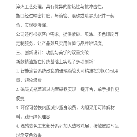
淬火工艺处理，具有优异的耐热性与抗冲击性。
瓶口经过精密打磨，与滴管、滚珠或喷雾头配件**契
合，实现零渗漏。
公司还可根据客户需求，提供蒙砂、喷涂、多色印刷等
定制服务，让产品兼具实用价值与品牌辨识度。
三、创新设计：功能与美学的双重突破
新款精油瓶在传统基础上实现了多项创新：
1. 智能滴管系统改良的玻璃滴管头可精准控制0.05ml用
量，避免浪费
2. 磁吸式瓶盖通过内置磁铁实现一键开合，单手操作更
便捷
3. 环保可替换内胆减少瓶身浪费，内胆采用可降解材
料，践行绿色理念
4. 温感变色工艺部分系列加入热敏涂层，接触皮肤时呈
现渐变色效果