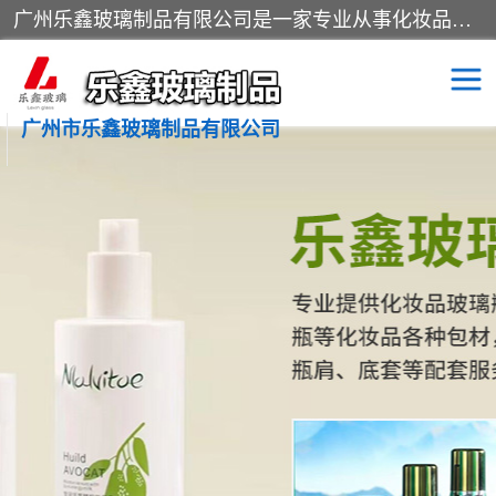
广州乐鑫玻璃制品有限公司是一家专业从事化妆品瓶子、化妆品玻璃瓶子、膏霜瓶、化妆品玻璃瓶等产品的集开发研制、生产、销售于一体的实业型玻璃制品生产企业。产品从设计、开模、试样、生产、蒙砂、抛光、喷涂、高低温单色及多色印刷，烫金（银）到交货实现一条龙服务。
广州市乐鑫玻璃制品有限公司
精油瓶
西林瓶
化妆品包装瓶
香水包装瓶
化妆品瓶子
化妆品玻璃瓶
膏霜瓶
玻璃瓶
分装瓶
化妆品包材
拉管瓶