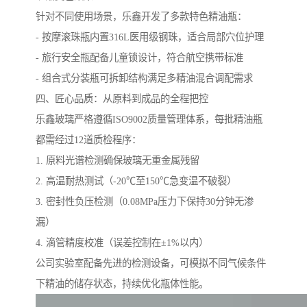
针对不同使用场景，乐鑫开发了多款特色精油瓶：
- 按摩滚珠瓶内置316L医用级钢珠，适合局部穴位护理
- 旅行安全瓶配备儿童锁设计，符合航空携带标准
- 组合式分装瓶可拆卸结构满足多精油混合调配需求
四、匠心品质：从原料到成品的全程把控
乐鑫玻璃严格遵循ISO9002质量管理体系，每批精油瓶
都需经过12道质检程序：
1. 原料光谱检测确保玻璃无重金属残留
2. 高温耐热测试（-20℃至150℃急变温不破裂）
3. 密封性负压检测（0.08MPa压力下保持30分钟无渗
漏）
4. 滴管精度校准（误差控制在±1%以内）
公司实验室配备先进的检测设备，可模拟不同气候条件
下精油的储存状态，持续优化瓶体性能。