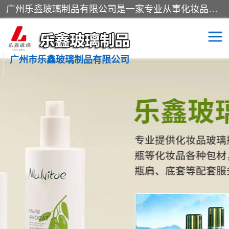
广州乐鑫玻璃制品有限公司是一家专业从事化妆品瓶子、化妆品玻璃瓶子、膏霜瓶、化妆品玻璃瓶等产品的集开发研制、生产、销售于一体的实业型玻璃制品生产企业。产品从设计、开模、试样、生产、蒙砂、抛光、喷涂、高低温单色及多色印刷，烫金（银）到交货实现一条龙服务。
广州市乐鑫玻璃制品有限公司
精油瓶
西林瓶
化妆品包装瓶
香水包装瓶
化妆品瓶子
化妆品玻璃瓶
膏霜瓶
玻璃瓶
分装瓶
化妆品包材
拉管瓶